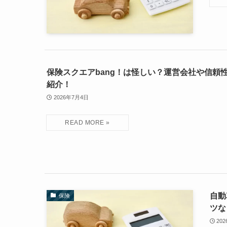
保険スクエアbang！は怪しい？運営会社や信頼
紹介！
2026年7月4日
自動
保険
ツな
20