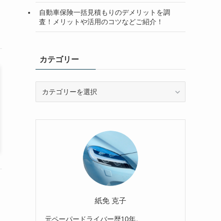
自動車保険一括見積もりのデメリットを調
査！メリットや活用のコツなどご紹介！
カテゴリー
カ
テ
ゴ
リ
ー
紙免 克子
元ペーパードライバー歴10年。