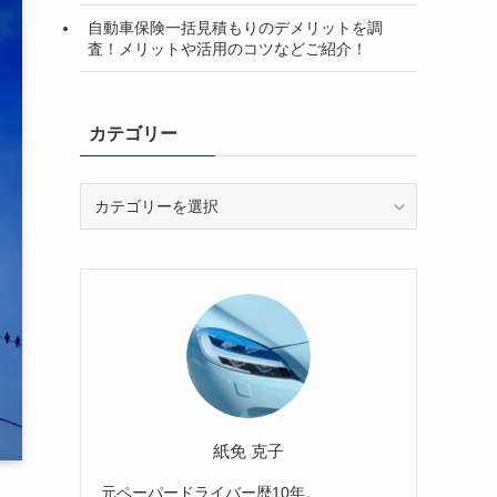
自動車保険一括見積もりのデメリットを調
査！メリットや活用のコツなどご紹介！
カテゴリー
カ
テ
ゴ
リ
ー
紙免 克子
元ペーパードライバー歴10年。