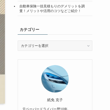
自動車保険一括見積もりのデメリットを調
査！メリットや活用のコツなどご紹介！
カテゴリー
カ
テ
ゴ
リ
ー
紙免 克子
元ペーパードライバー歴10年。