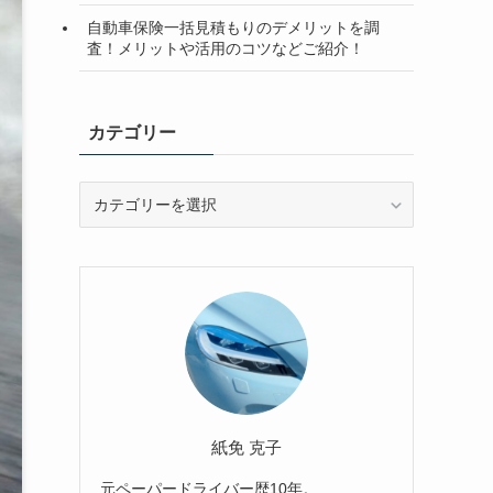
自動車保険一括見積もりのデメリットを調
査！メリットや活用のコツなどご紹介！
カテゴリー
カ
テ
ゴ
リ
ー
紙免 克子
元ペーパードライバー歴10年。