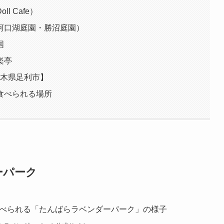
l Cafe）
河口湖庭園・勝沼庭園）
国
楽亭
栃木県足利市】
食べられる場所
ーパーク