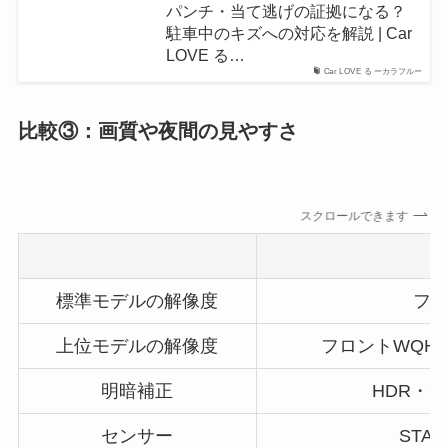
パンチ・当て逃げの証拠になる？
駐車中のキズへの対応を解説 | Car
LOVE る…
Car LOVE る ーカラフルー
比較③：画質や夜間の見やすさ
スクロールできます
標準モデルの解像度
フル
上位モデルの解像度
フロントWQHD
明暗補正
HDR・C
センサー
STA