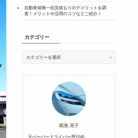
自動車保険一括見積もりのデメリットを調
査！メリットや活用のコツなどご紹介！
カテゴリー
カ
テ
ゴ
リ
ー
紙免 克子
元ペーパードライバー歴10年。