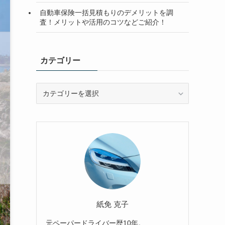
自動車保険一括見積もりのデメリットを調
査！メリットや活用のコツなどご紹介！
カテゴリー
カ
テ
ゴ
リ
ー
紙免 克子
元ペーパードライバー歴10年。